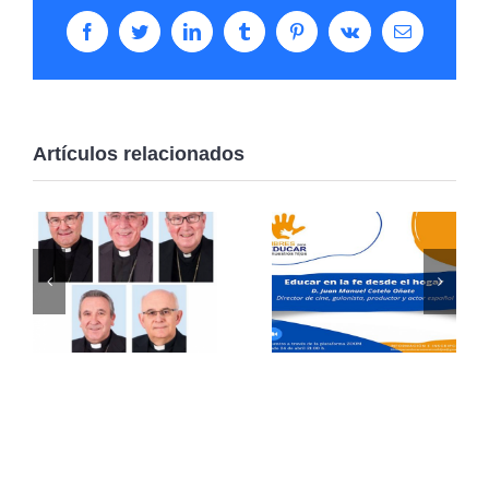
Facebook
Twitter
LinkedIn
Tumblr
Pinterest
Vk
Correo
electrónico
Artículos relacionados