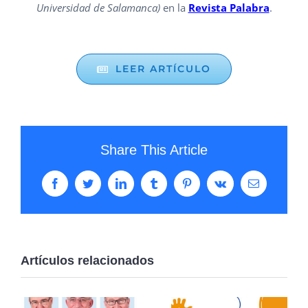
Universidad de Salamanca)
en la
Revista Palabra
.
LEER ARTÍCULO
Share This Article
Facebook
Twitter
LinkedIn
Tumblr
Pinterest
Vk
Correo
electrónico
Artículos relacionados