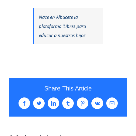
Nace en Albacete la
plataforma ‘Libres para
educar a nuestros hijos’
Share This Article
Facebook
Twitter
LinkedIn
Tumblr
Pinterest
Vk
Correo
electrónico