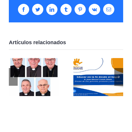
Facebook
Twitter
LinkedIn
Tumblr
Pinterest
Vk
Correo
electrónico
Artículos relacionados